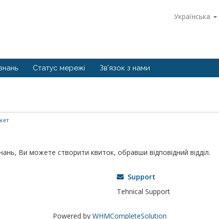
Українська
знань
Статус мережі
Зв'язок з нами
кет
знань, Ви можете створити квиток, обравши відповідний відділ.
Support
Tehnical Support
Powered by
WHMCompleteSolution