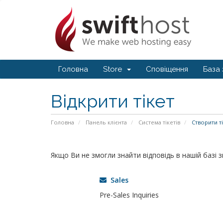
Головна
Store
Сповіщення
База 
Відкрити тікет
Головна
Панель клієнта
Система тікетів
Створити ті
Якщо Ви не змогли знайти відповідь в нашій базі 
Sales
Pre-Sales Inquiries