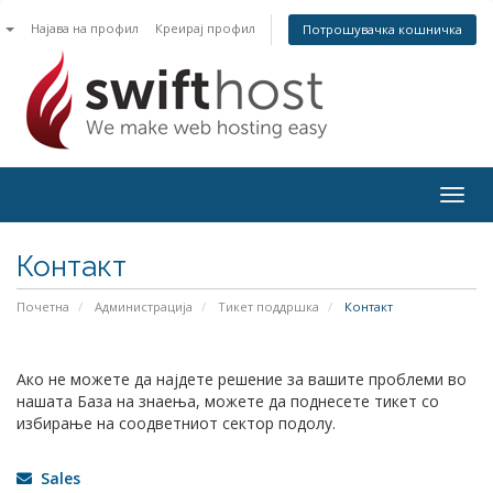
n
Најава на профил
Креирај профил
Потрошувачка кошничка
Togg
navig
Контакт
Почетна
Администрација
Тикет поддршка
Контакт
Ако не можете да најдете решение за вашите проблеми во
нашата База на знаења, можете да поднесете тикет со
избирање на соодветниот сектор подолу.
Sales