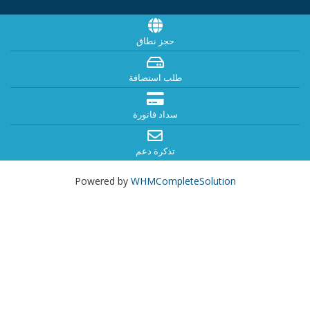
حجز نطاق
طلب استضافة
سداد فاتورة
تذكرة دعم
Powered by
WHMCompleteSolution