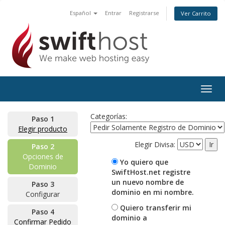
Español
Entrar
Registrarse
Ver Carrito
Togg
navig
Categorías:
Paso 1
Elegir producto
Elegir Divisa:
Paso 2
Opciones de
Yo quiero que
Dominio
SwiftHost.net registre
un nuevo nombre de
Paso 3
dominio en mi nombre.
Configurar
Quiero transferir mi
Paso 4
dominio a
Confirmar Pedido