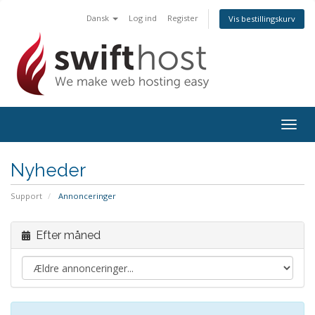
Dansk
Log ind
Register
Vis bestillingskurv
Togg
navig
Nyheder
Support
Annonceringer
Efter måned